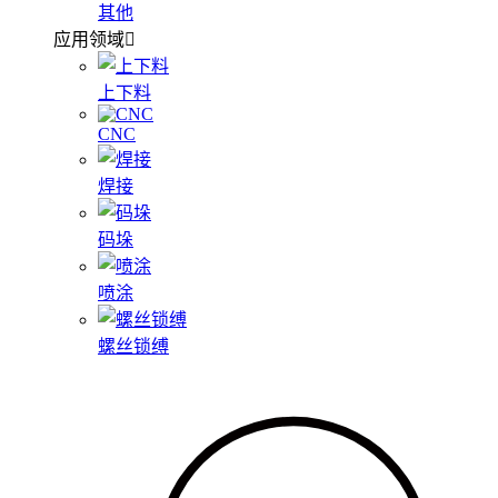
其他
应用领域
上下料
CNC
焊接
码垛
喷涂
螺丝锁缚