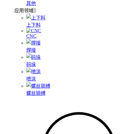
其他
应用领域
上下料
CNC
焊接
码垛
喷涂
螺丝锁缚