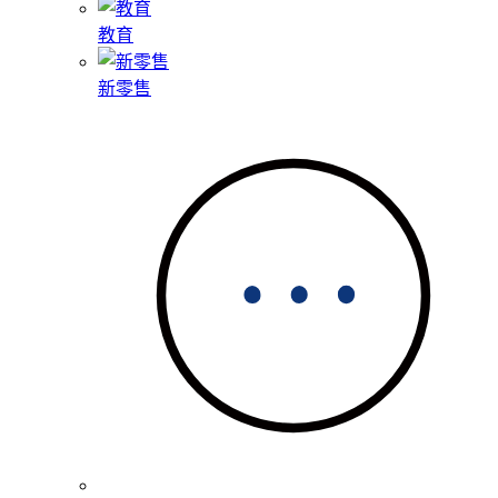
教育
新零售