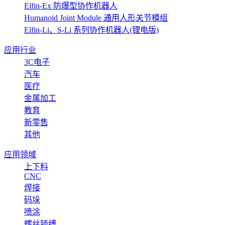
Elfin-Ex 防爆型协作机器人
Humanoid Joint Module 通用人形关节模组
Elfin-Li、S-Li 系列协作机器人(锂电版)
应用行业
3C电子
汽车
医疗
金属加工
教育
新零售
其他
应用领域
上下料
CNC
焊接
码垛
喷涂
螺丝锁缚