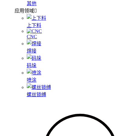
其他
应用领域
上下料
CNC
焊接
码垛
喷涂
螺丝锁缚