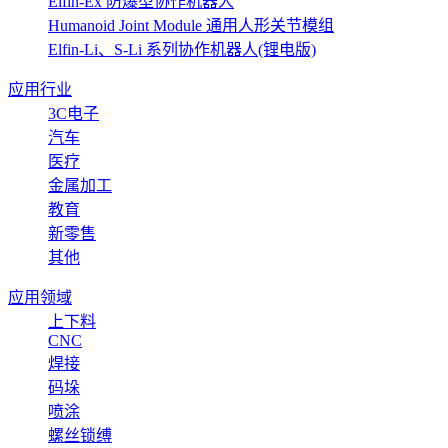
Elfin-Ex 防爆型协作机器人
Humanoid Joint Module 通用人形关节模组
Elfin-Li、S-Li 系列协作机器人(锂电版)
应用行业
3C电子
汽车
医疗
金属加工
教育
新零售
其他
应用领域
上下料
CNC
焊接
码垛
喷涂
螺丝锁缚