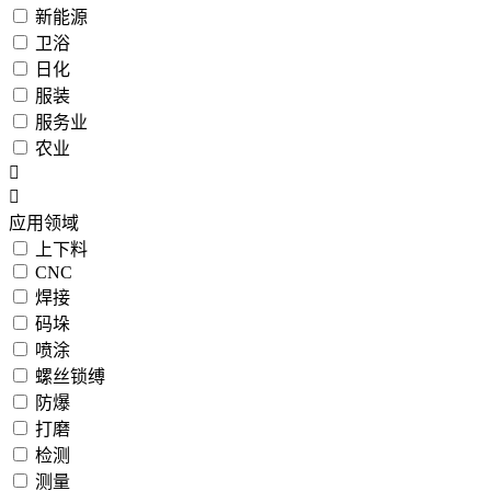
新能源
卫浴
日化
服装
服务业
农业
应用领域
上下料
CNC
焊接
码垛
喷涂
螺丝锁缚
防爆
打磨
检测
测量