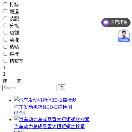
打标
搬运
装配
应用场景
分拣
价格咨询
切割
清洗
粘贴
巡检
档案室
搜
索
汽车发动机箱体3D扫描检测
01:28
汽车动力总成悬置大扭矩螺丝拧紧