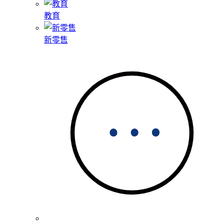
教育
新零售