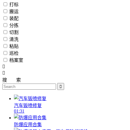
打标
搬运
装配
分拣
切割
清洗
粘贴
巡检
档案室
搜
索
汽车钣喷修复
01:31
防爆应用合集