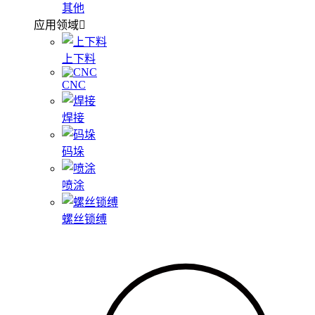
其他
应用领域
上下料
CNC
焊接
码垛
喷涂
螺丝锁缚