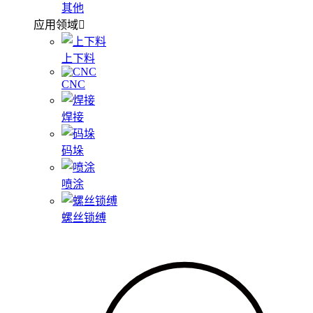
其他
应用领域
上下料
CNC
焊接
码垛
喷涂
螺丝锁缚