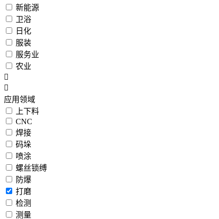
新能源
卫浴
日化
服装
服务业
农业
应用领域
上下料
CNC
焊接
码垛
喷涂
螺丝锁缚
防爆
打磨
检测
测量