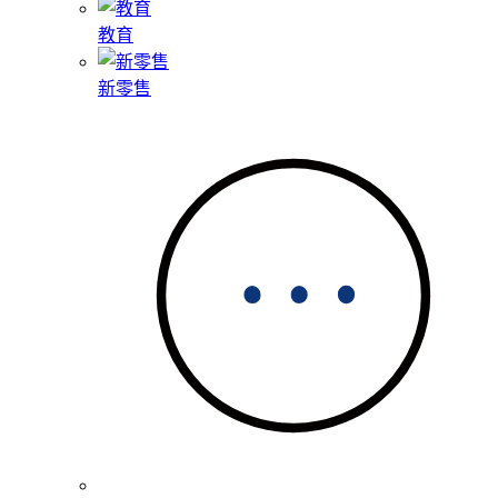
教育
新零售