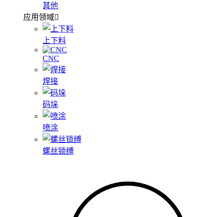
其他
应用领域
上下料
CNC
焊接
码垛
喷涂
螺丝锁缚