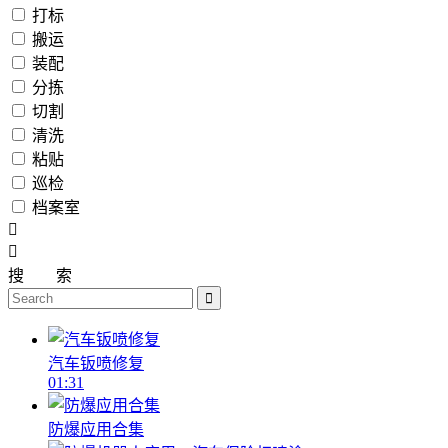
打标
搬运
装配
分拣
切割
清洗
粘贴
巡检
档案室
搜
索
汽车钣喷修复
01:31
防爆应用合集