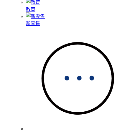
教育
新零售