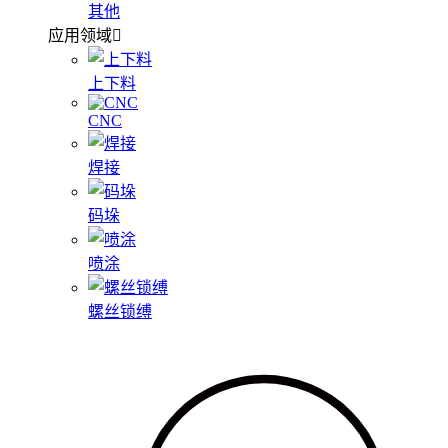
其他
应用领域
上下料
CNC
焊接
码垛
喷涂
螺丝锁缚