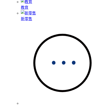
教育
新零售