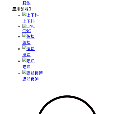
其他
应用领域
上下料
CNC
焊接
码垛
喷涂
螺丝锁缚