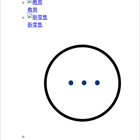
教育
新零售