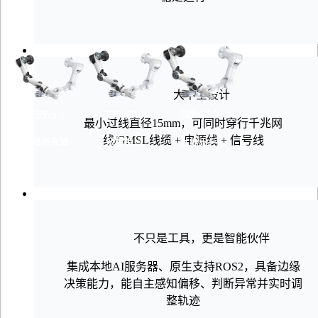
大中空设计
Echo 15
HY 15
Echo 3
Echo 5
HY 3
HY 7
最小过线直径15mm，可同时穿行千兆网
线/GMSL线缆 + 电源线 + 信号线
灵巧先锋
效率担当
精密大师
全能手
性能标杆
大力士
不只是工具，更是智能伙伴
集成本地AI服务器、原生支持ROS2，具备边缘
决策能力，能自主感知偏移、判断异常并实时调
整轨迹