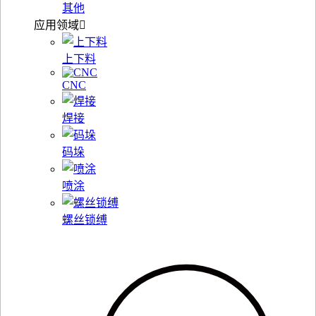
其他
应用领域
上下料
CNC
焊接
码垛
喷涂
螺丝锁缚