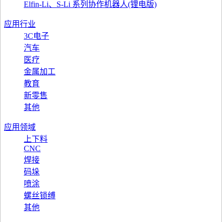
Elfin-Li、S-Li 系列协作机器人(锂电版)
应用行业
3C电子
汽车
医疗
金属加工
教育
新零售
其他
应用领域
上下料
CNC
焊接
码垛
喷涂
螺丝锁缚
其他