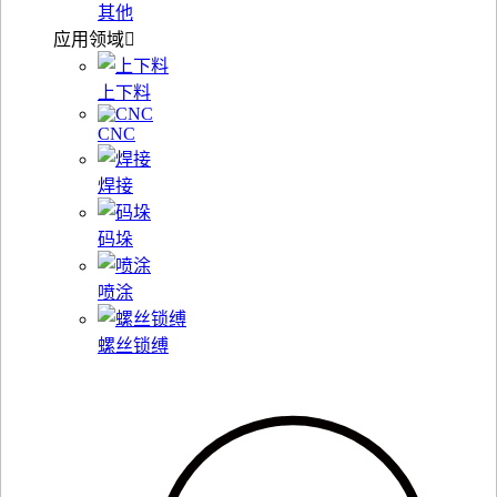
其他
应用领域
上下料
CNC
焊接
码垛
喷涂
螺丝锁缚