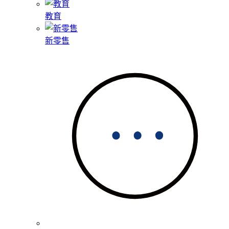
教育
新零售