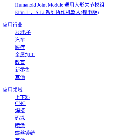
Humanoid Joint Module 通用人形关节模组
Elfin-Li、S-Li 系列协作机器人(锂电版)
应用行业
3C电子
汽车
医疗
金属加工
教育
新零售
其他
应用领域
上下料
CNC
焊接
码垛
喷涂
螺丝锁缚