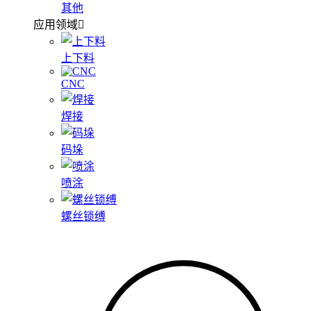
其他
应用领域
上下料
CNC
焊接
码垛
喷涂
螺丝锁缚