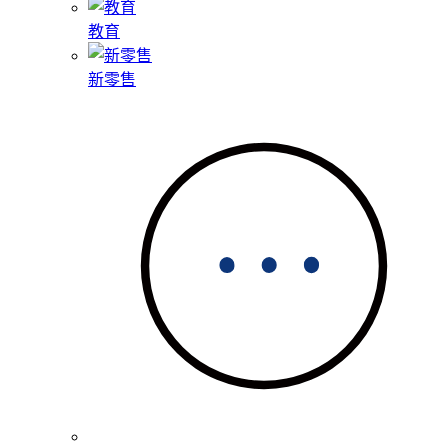
教育
新零售