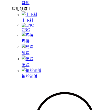
其他
应用领域
上下料
CNC
焊接
码垛
喷涂
螺丝锁缚