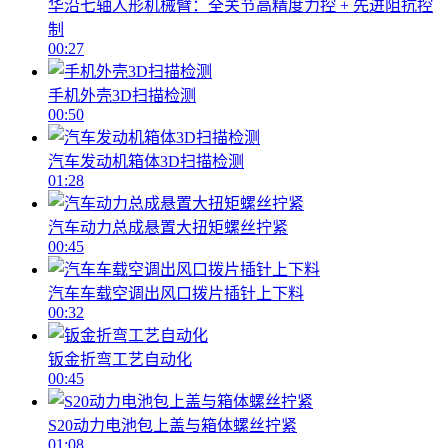
华沿七轴人形机械臂：全关节高精度力控 + 先进阻抗控
制
00:27
手机外壳3D扫描检测
00:50
汽车发动机箱体3D扫描检测
01:28
汽车动力总成悬置大扭矩螺丝拧紧
00:45
汽车车载空调出风口拨片插针上下料
00:32
钣金折弯工艺自动化
00:45
S20动力电池包上盖与箱体螺丝拧紧
01:08