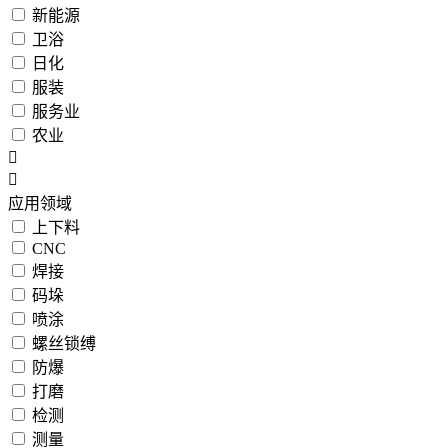
新能源
卫浴
日化
服装
服务业
农业
应用领域
上下料
CNC
焊接
码垛
喷涂
螺丝锁缚
防爆
打磨
检测
测量