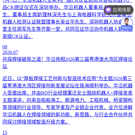
7月7日，华沿机器人全系列产品CR认证启动暨首批机器人产
品CR颁证仪式在深圳举办。华沿机器人董事局主席王光能先
应用场景
生、董事局主席助理林深先生与上海电器科学研究所董事长/
价格咨询
机器人检测认证联盟理事长吴业华先生、深圳机器人协会办公
室主任周军先生等齐聚一堂，共同见证华沿协作机器人斩获国
家级CR认证。
08
2026.07
共探焊接破局之道！华沿亮相2026第三届粤港澳大湾区焊接论
坛
近日，以“厚板焊接工艺创新与智造技术应用”为主题2026第三
届粤港澳大湾区焊接创新发展论坛在珠海顺利举办。华沿机器
人受邀出席，并由BD行业经理董迁女士围绕机器人+焊接发表
主题演讲，向来自船舶海工、能源电力、工程机械、桥梁钢构
等领域的行业领导、专家学者及产业链企业代表，全方位讲解
华沿机器人在焊接领域的新功能、新思路，与行业合作伙伴共
同探讨焊接领域智造升级方案。
15