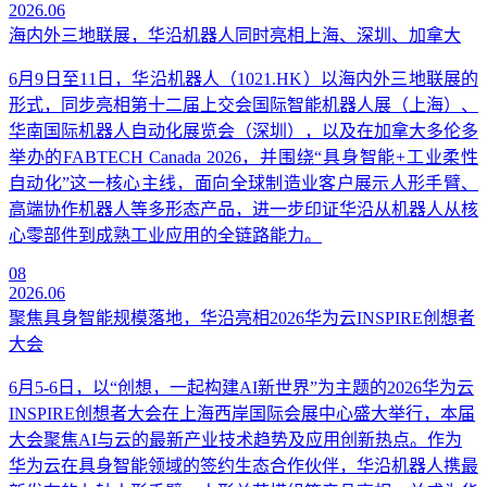
2026.06
海内外三地联展，华沿机器人同时亮相上海、深圳、加拿大
6月9日至11日，华沿机器人（1021.HK）以海内外三地联展的
形式，同步亮相第十二届上交会国际智能机器人展（上海）、
华南国际机器人自动化展览会（深圳），以及在加拿大多伦多
举办的FABTECH Canada 2026，并围绕“具身智能+工业柔性
自动化”这一核心主线，面向全球制造业客户展示人形手臂、
高端协作机器人等多形态产品，进一步印证华沿从机器人从核
心零部件到成熟工业应用的全链路能力。
08
2026.06
聚焦具身智能规模落地，华沿亮相2026华为云INSPIRE创想者
大会
6月5-6日，以“创想，一起构建AI新世界”为主题的2026华为云
INSPIRE创想者大会在上海西岸国际会展中心盛大举行，本届
大会聚焦AI与云的最新产业技术趋势及应用创新热点。作为
华为云在具身智能领域的签约生态合作伙伴，华沿机器人携最