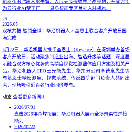
新发布的七轴人形手臂、人形关节模组等产品亮相，并成为华
为云行业AI梦工厂——具身智能专区首批入驻机构。
25
2026.05
双核共振·智领全球｜华沿机器人 × 基恩士联合客户开放日圆
满完成
5月22日，华沿机器人携手基恩士（Keyence）在深圳举办首场
客户开放日，活动聚焦制造业出海、智造升级等话题，深度展
示融合双方核心优势的高精度视觉检测整体应用方案及相关产
品。华沿机器人CEO王光能先生、华东分公司李德泉先生等
与基恩士精密测量、视觉系统、传感器等部门负责人共同出
席，现场吸引近百名行业同侪参与。
动态
查看更多新闻
2026/07/01
直击2026埃森焊接展：华沿机器人展示全场景柔性焊接
能力
2026/05/22