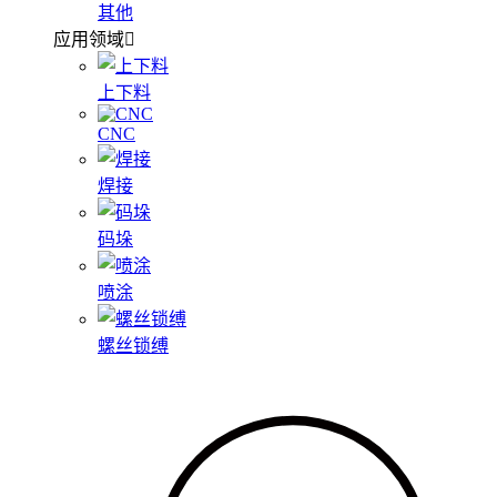
其他
应用领域
上下料
CNC
焊接
码垛
喷涂
螺丝锁缚