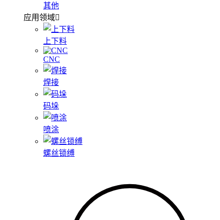
其他
应用领域
上下料
CNC
焊接
码垛
喷涂
螺丝锁缚