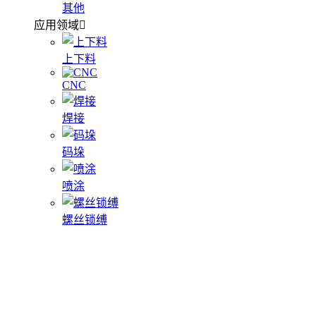
其他
应用领域
上下料
CNC
焊接
码垛
喷涂
螺丝锁缚