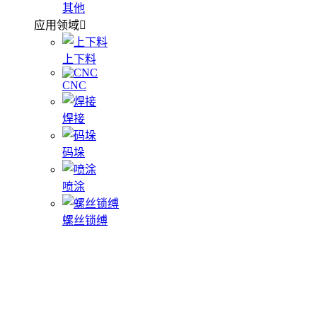
其他
应用领域
上下料
CNC
焊接
码垛
喷涂
螺丝锁缚