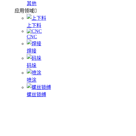
其他
应用领域
上下料
CNC
焊接
码垛
喷涂
螺丝锁缚