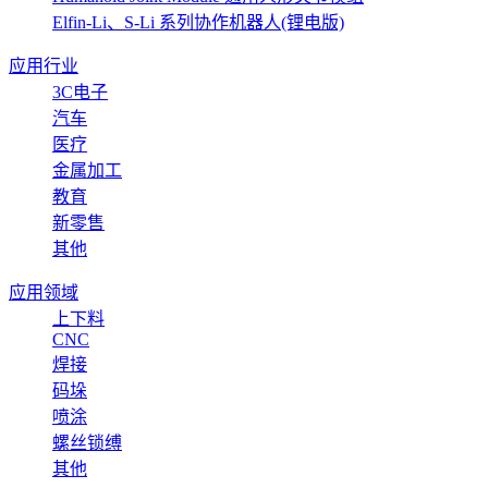
Elfin-Li、S-Li 系列协作机器人(锂电版)
应用行业
3C电子
汽车
医疗
金属加工
教育
新零售
其他
应用领域
上下料
CNC
焊接
码垛
喷涂
螺丝锁缚
其他