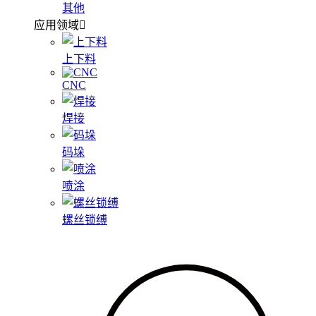
其他
应用领域
上下料
CNC
焊接
码垛
喷涂
螺丝锁缚