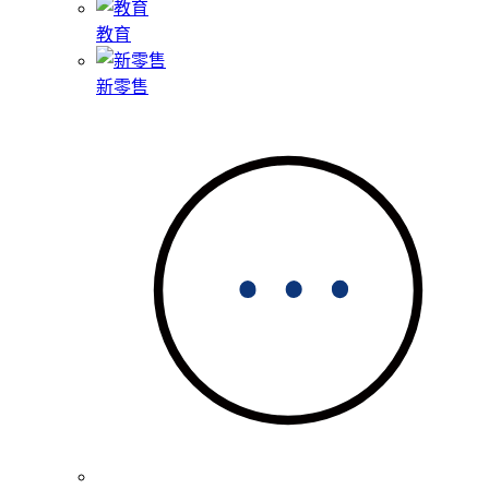
教育
新零售