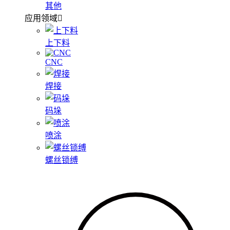
其他
应用领域
上下料
CNC
焊接
码垛
喷涂
螺丝锁缚