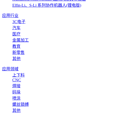
Elfin-Li、S-Li 系列协作机器人(锂电版)
应用行业
3C电子
汽车
医疗
金属加工
教育
新零售
其他
应用领域
上下料
CNC
焊接
码垛
喷涂
螺丝锁缚
其他