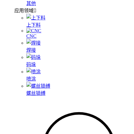
其他
应用领域
上下料
CNC
焊接
码垛
喷涂
螺丝锁缚