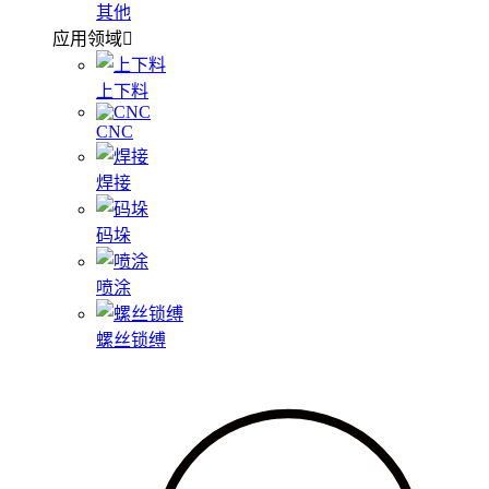
其他
应用领域
上下料
CNC
焊接
码垛
喷涂
螺丝锁缚