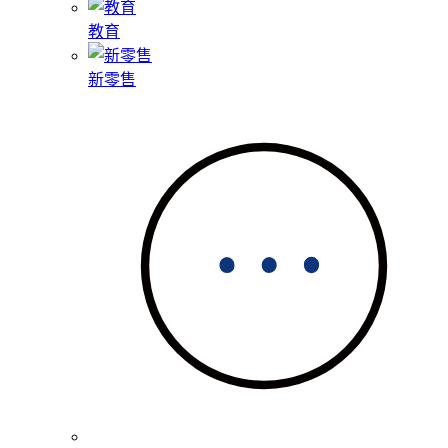
教育
新零售