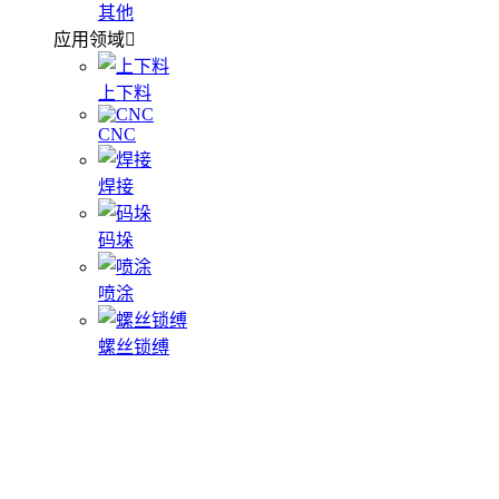
其他
应用领域
上下料
CNC
焊接
码垛
喷涂
螺丝锁缚