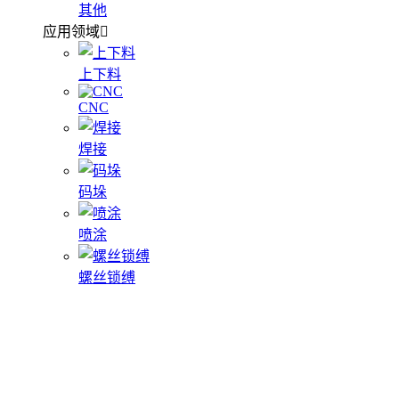
其他
应用领域
上下料
CNC
焊接
码垛
喷涂
螺丝锁缚