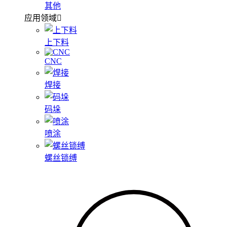
其他
应用领域
上下料
CNC
焊接
码垛
喷涂
螺丝锁缚