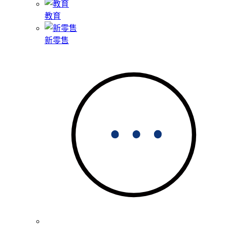
教育
新零售