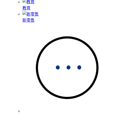
教育
新零售