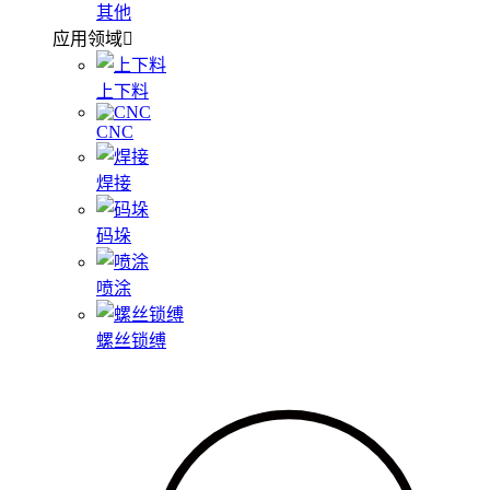
其他
应用领域
上下料
CNC
焊接
码垛
喷涂
螺丝锁缚