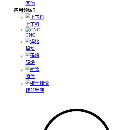
其他
应用领域
上下料
CNC
焊接
码垛
喷涂
螺丝锁缚