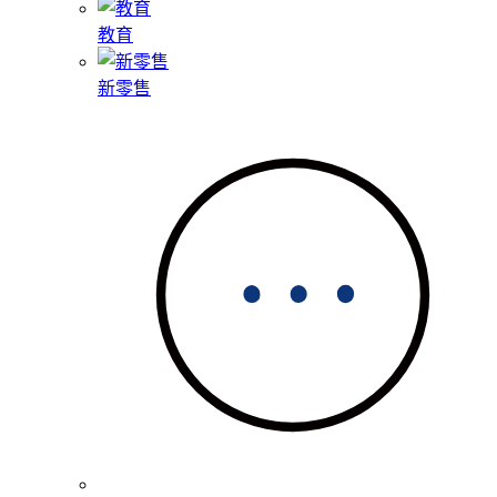
教育
新零售