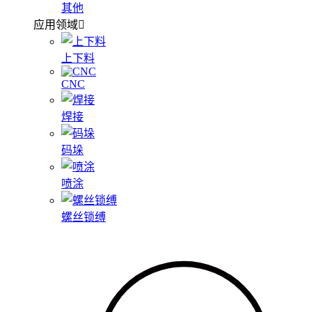
其他
应用领域
上下料
CNC
焊接
码垛
喷涂
螺丝锁缚