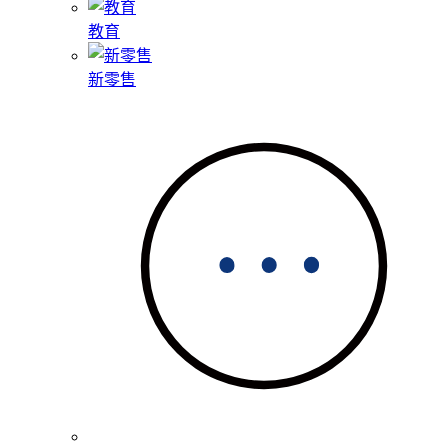
教育
新零售