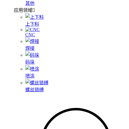
其他
应用领域
上下料
CNC
焊接
码垛
喷涂
螺丝锁缚