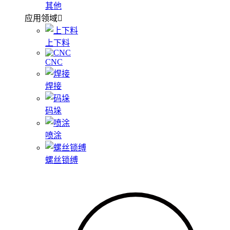
其他
应用领域
上下料
CNC
焊接
码垛
喷涂
螺丝锁缚