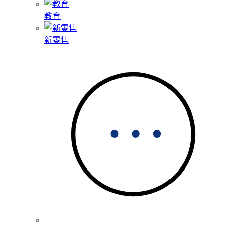
教育
新零售