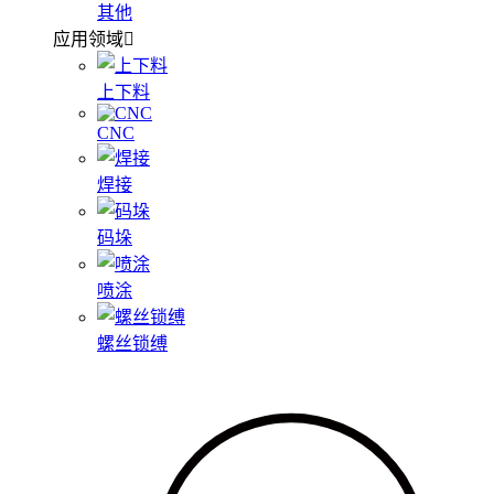
其他
应用领域
上下料
CNC
焊接
码垛
喷涂
螺丝锁缚