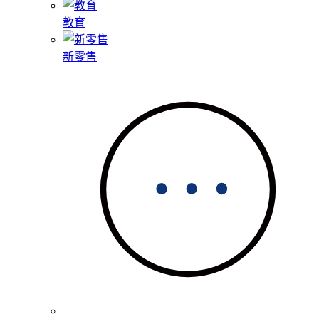
教育
新零售