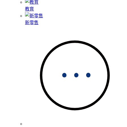
教育
新零售