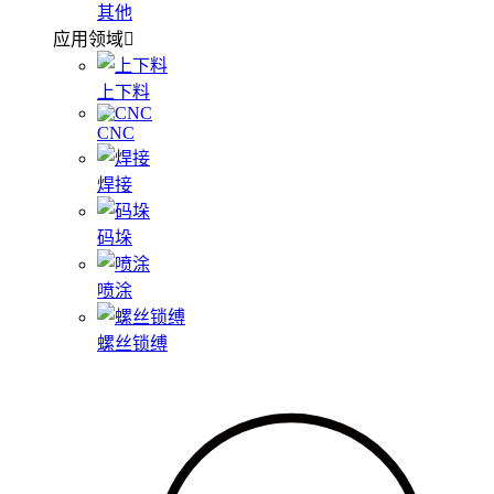
其他
应用领域
上下料
CNC
焊接
码垛
喷涂
螺丝锁缚