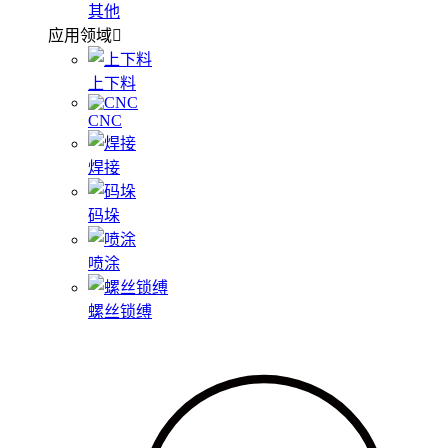
其他
应用领域
上下料
CNC
焊接
码垛
喷涂
螺丝锁缚