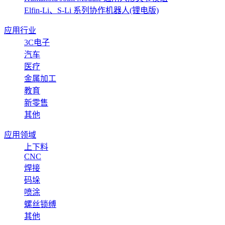
Elfin-Li、S-Li 系列协作机器人(锂电版)
应用行业
3C电子
汽车
医疗
金属加工
教育
新零售
其他
应用领域
上下料
CNC
焊接
码垛
喷涂
螺丝锁缚
其他