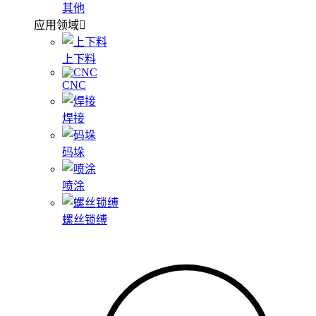
其他
应用领域
上下料
CNC
焊接
码垛
喷涂
螺丝锁缚