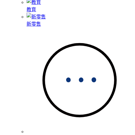
教育
新零售