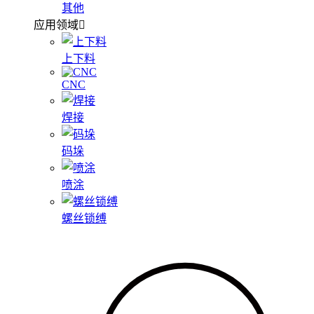
其他
应用领域
上下料
CNC
焊接
码垛
喷涂
螺丝锁缚