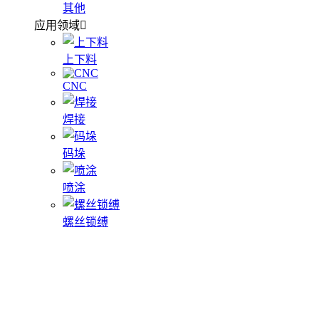
其他
应用领域
上下料
CNC
焊接
码垛
喷涂
螺丝锁缚