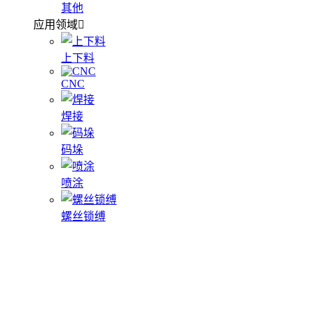
其他
应用领域
上下料
CNC
焊接
码垛
喷涂
螺丝锁缚