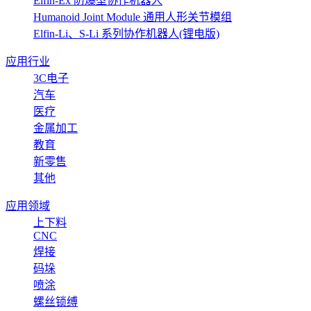
Elfin-Ex 防爆型协作机器人
Humanoid Joint Module 通用人形关节模组
Elfin-Li、S-Li 系列协作机器人(锂电版)
应用行业
3C电子
汽车
医疗
金属加工
教育
新零售
其他
应用领域
上下料
CNC
焊接
码垛
喷涂
螺丝锁缚