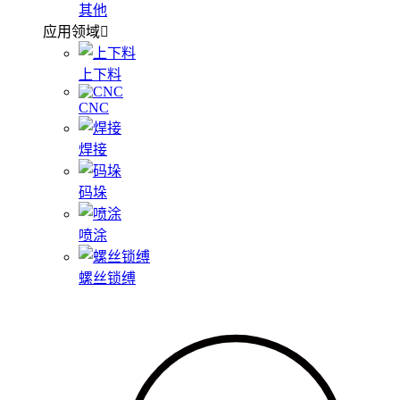
其他
应用领域
上下料
CNC
焊接
码垛
喷涂
螺丝锁缚