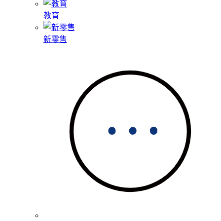
教育
新零售