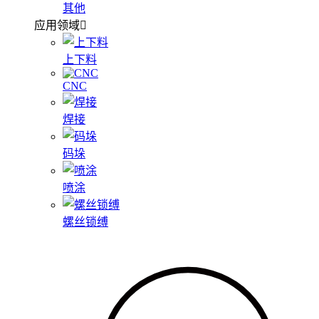
其他
应用领域
上下料
CNC
焊接
码垛
喷涂
螺丝锁缚