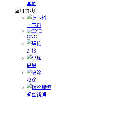
其他
应用领域
上下料
CNC
焊接
码垛
喷涂
螺丝锁缚