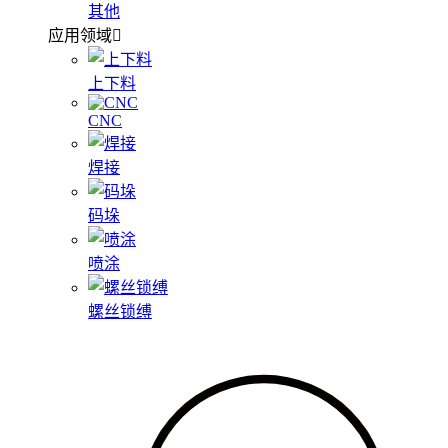
其他
应用领域
上下料
CNC
焊接
码垛
喷涂
螺丝锁缚