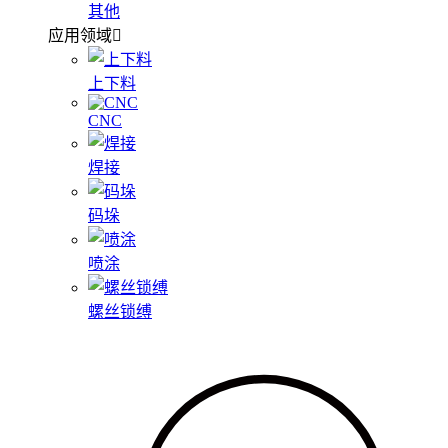
其他
应用领域
上下料
CNC
焊接
码垛
喷涂
螺丝锁缚