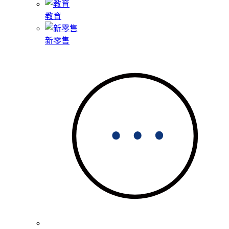
教育
新零售