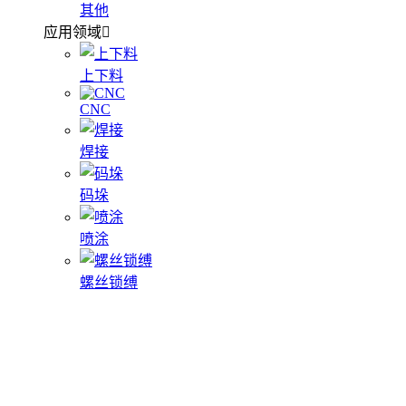
其他
应用领域
上下料
CNC
焊接
码垛
喷涂
螺丝锁缚