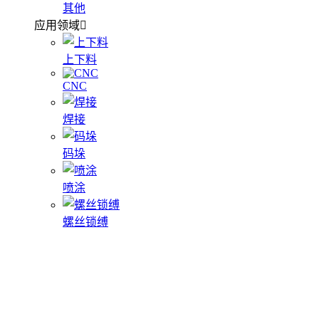
其他
应用领域
上下料
CNC
焊接
码垛
喷涂
螺丝锁缚