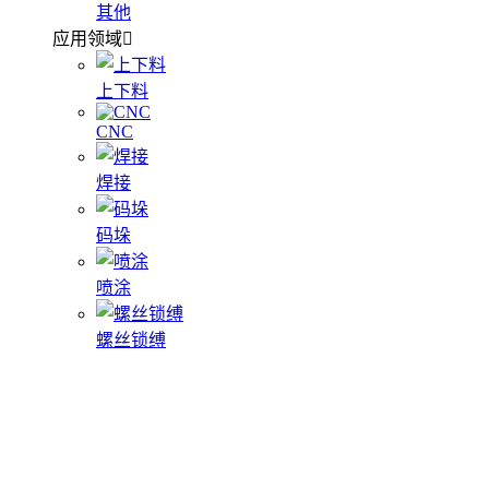
其他
应用领域
上下料
CNC
焊接
码垛
喷涂
螺丝锁缚