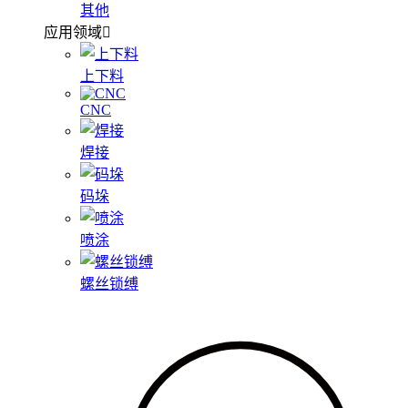
其他
应用领域
上下料
CNC
焊接
码垛
喷涂
螺丝锁缚