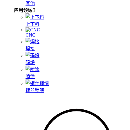
其他
应用领域
上下料
CNC
焊接
码垛
喷涂
螺丝锁缚