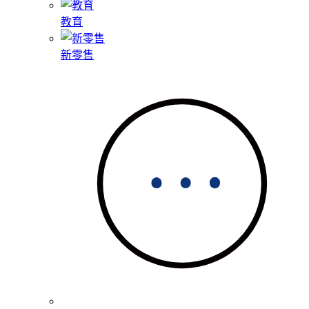
教育
新零售