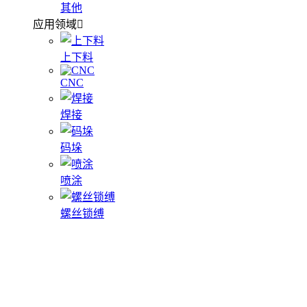
其他
应用领域
上下料
CNC
焊接
码垛
喷涂
螺丝锁缚