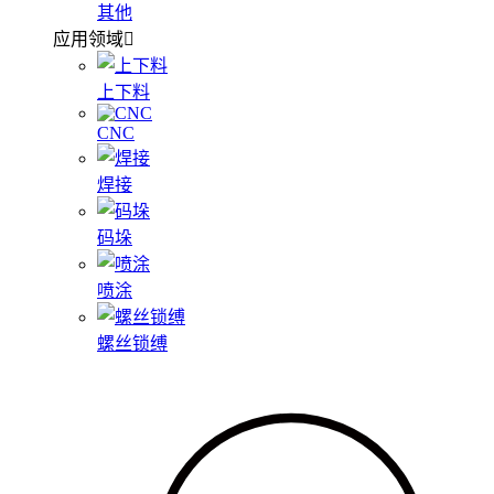
其他
应用领域
上下料
CNC
焊接
码垛
喷涂
螺丝锁缚