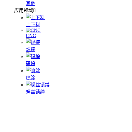
其他
应用领域
上下料
CNC
焊接
码垛
喷涂
螺丝锁缚